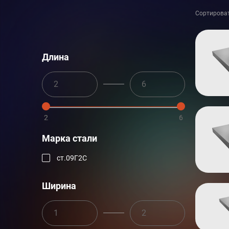
Сортироват
Длина
2
2
6
6
Марка стали
ст.09Г2С
Ширина