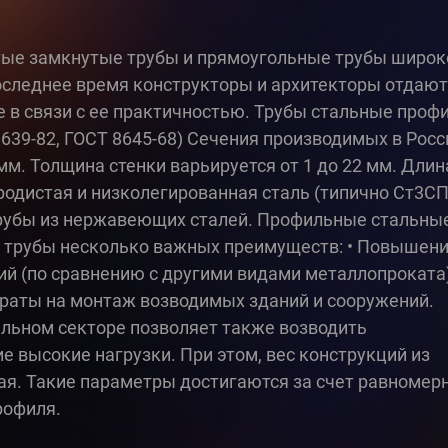
тые замкнутые трубы и прямоугольные трубы широк
оследнее время конструкторы и архитекторы отдают
 в связи с ее практичностью. Трубы стальные проф
639-82, ГОСТ 8645-68) Сечения производимых в Росс
мм. Толщина стенки варьируется от 1 до 22 мм. Длин
леродистая и низколегированная сталь (типично Ст3СП
трубы из нержавеющих сталей. Профильные стальны
 трубы несколько важных преимуществ: • Повышен
й (по сравнению с другими видами металлопроката);
раты на монтаж возводимых зданий и сооружений.
ельном секторе позволяет также возводить
высокие нагрузки. При этом, вес конструкций из
ая. Такие параметры достигаются за счет равномер
рофиля.