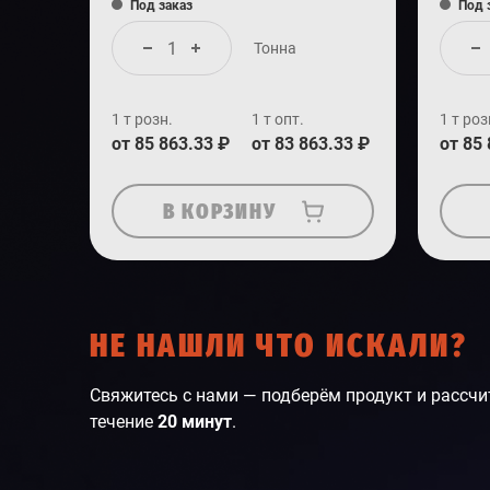
Под заказ
Под 
Тонна
1 т розн.
1 т опт.
1 т роз
от 85 863.33 ₽
от 83 863.33 ₽
от 85
В КОРЗИНУ
НЕ НАШЛИ ЧТО ИСКАЛИ?
Свяжитесь с нами — подберём продукт и рассчи
течение
20 минут
.