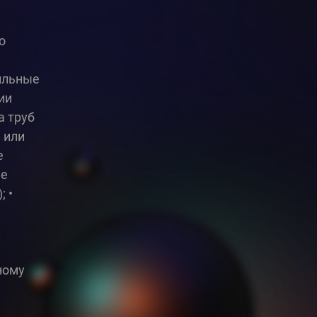
о
ильные
ии
а труб
 или
е
ие
 •
ному