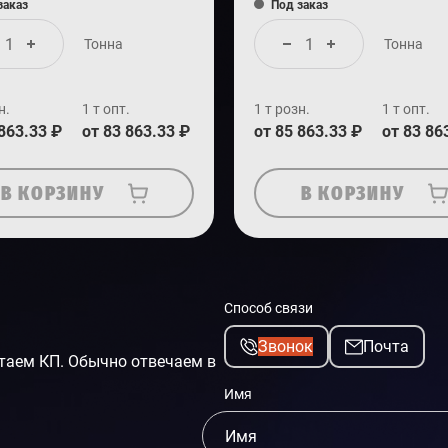
заказ
Под заказ
Тонна
Тонна
н.
1 т опт.
1 т розн.
1 т опт.
 863.33 ₽
от 83 863.33 ₽
от 85 863.33 ₽
от 83 86
В КОРЗИНУ
В КОРЗИНУ
Способ связи
Звонок
Почта
таем КП. Обычно отвечаем в
Имя