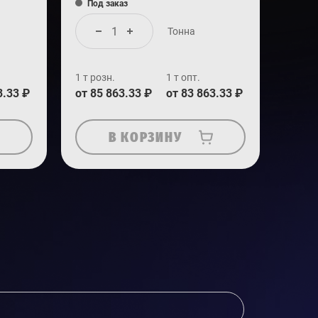
Под заказ
Тонна
1 т розн.
1 т опт.
3.33 ₽
от 85 863.33 ₽
от 83 863.33 ₽
В КОРЗИНУ