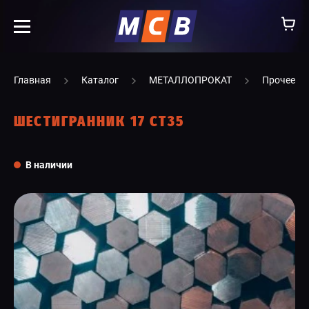
info@ooomsv.ru
Главная
Каталог
МЕТАЛЛОПРОКАТ
Прочее
ШЕСТИГРАННИК 17 СТ35
КОМПАНИЯ
В наличии
РАБОТА В МСВ
ВАКАНСИИ
КАТАЛОГ
УСЛУГИ
КОНТАКТЫ