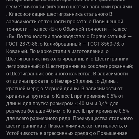
геометрической фигурой с шестью равными гранями
. Классификация шестигранника стального В
зависимости от точности проката: o Повышенной
точности — класс «Б»; o Обычной точности — класс
«В». По технологии производства: o Гарячекатаный —
ГОСТ 2879-88; o Калиброванный — ГОСТ 8560-78; o
Кованый. По марке стали в изготовлении: o
Шестигранник низколегированный; o Шестигранник
легированный; o Шестигранник высоколегированный;
o Шестигранник обычного качества. В зависимости
от длины проката: o Немерной длины; o Длины,
кратной мере; o Мерной длины. В зависимости от
кривизны прутков: o Класс I, при кривизне 0,5% от
длины для прутка размером ≤ 40 мм и 0,4% для
размера больше 40 мм; o Класс II, при кривизне 0,5%
для всего размерного ряда. Преимущества стального
шестигранника o Низкая химическая активность; o
Устойчивость в агрессивных средах; o Повышенная