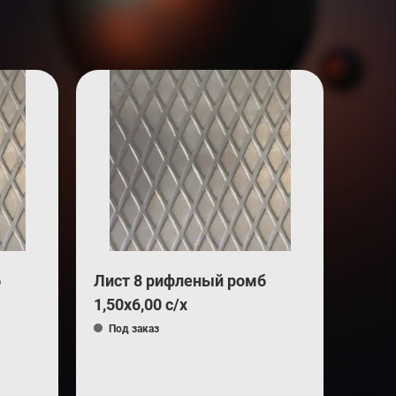
б
Лист 8 рифленый ромб
1,50х6,00 с/х
Под заказ