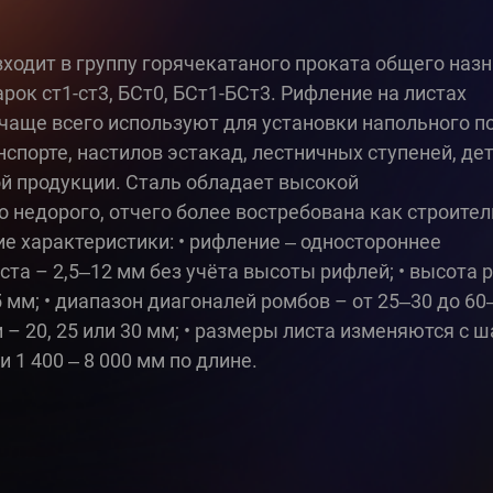
ходит в группу горячекатаного проката общего назн
рок ст1-ст3, БСт0, БСт1-БСт3. Рифление на листах
чаще всего используют для установки напольного 
спорте, настилов эстакад, лестничных ступеней, де
й продукции. Сталь обладает высокой
о недорого, отчего более востребована как строите
 характеристики: • рифление ‒ одностороннее
ста – 2,5‒12 мм без учёта высоты рифлей; • высота 
,5 мм; • диапазон диагоналей ромбов – от 25‒30 до 60
 20, 25 или 30 мм; • размеры листа изменяются с ш
 1 400 ‒ 8 000 мм по длине.