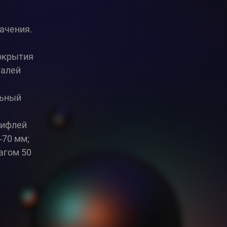
ачения.
покрытия
талей
льный
рифлей
‒70 мм;
агом 50