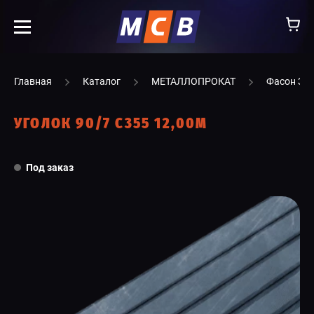
info@ooomsv.ru
Главная
Каталог
МЕТАЛЛОПРОКАТ
Фасон ЗС
УГОЛОК 90/7 С355 12,00М
КОМПАНИЯ
Под заказ
РАБОТА В МСВ
ВАКАНСИИ
КАТАЛОГ
УСЛУГИ
КОНТАКТЫ