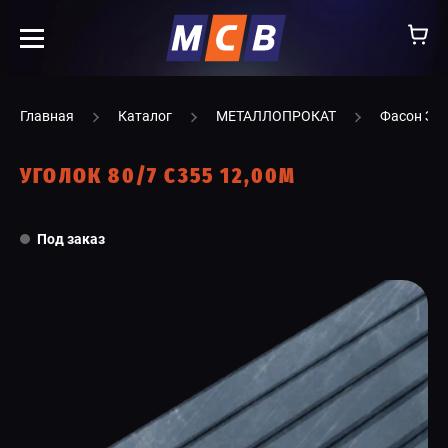
info@ooomsv.ru
Главная
Каталог
МЕТАЛЛОПРОКАТ
Фасон ЗС
УГОЛОК 80/7 С355 12,00М
КОМПАНИЯ
Под заказ
РАБОТА В МСВ
ВАКАНСИИ
КАТАЛОГ
УСЛУГИ
КОНТАКТЫ