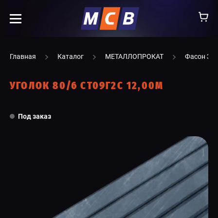
info@ooomsv.ru
Главная
Каталог
МЕТАЛЛОПРОКАТ
Фасон ЗС
УГОЛОК 80/6 СТ09Г2С 12,00М
КОМПАНИЯ
Под заказ
РАБОТА В МСВ
ВАКАНСИИ
КАТАЛОГ
УСЛУГИ
КОНТАКТЫ