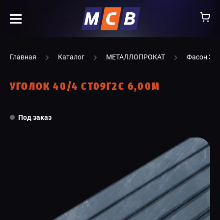
info@ooomsv.ru
Главная
Каталог
МЕТАЛЛОПРОКАТ
Фасон ЗС
УГОЛОК 40/4 СТ09Г2С 6,00М
КОМПАНИЯ
Под заказ
РАБОТА В МСВ
ВАКАНСИИ
КАТАЛОГ
УСЛУГИ
КОНТАКТЫ