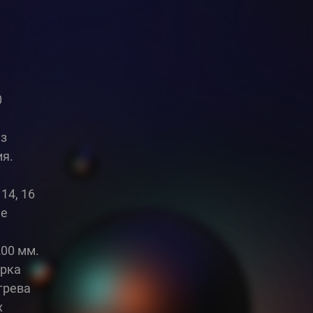
0
из
ия.
14, 16
ме
 200 мм.
арка
грева
х