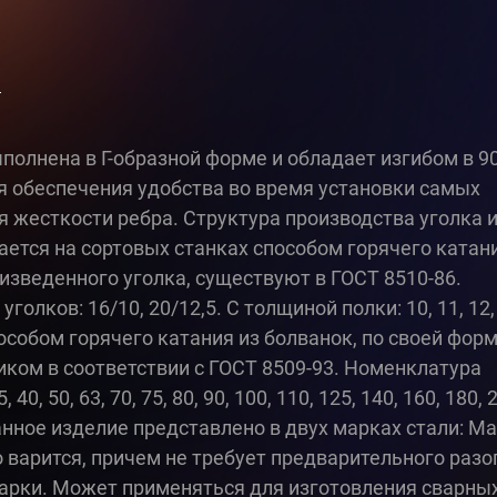
и
ыполнена в Г-образной форме и обладает изгибом в 9
я обеспечения удобства во время установки самых
я жесткости ребра. Структура производства уголка 
ется на сортовых станках способом горячего катан
изведенного уголка, существуют в ГОСТ 8510-86.
лков: 16/10, 20/12,5. С толщиной полки: 10, 11, 12, 
собом горячего катания из болванок, по своей фор
ком в соответствии с ГОСТ 8509-93. Номенклатура
0, 50, 63, 70, 75, 80, 90, 100, 110, 125, 140, 160, 180,
м Данное изделие представлено в двух марках стали: М
 варится, причем не требует предварительного разо
варки. Может применяться для изготовления сварны