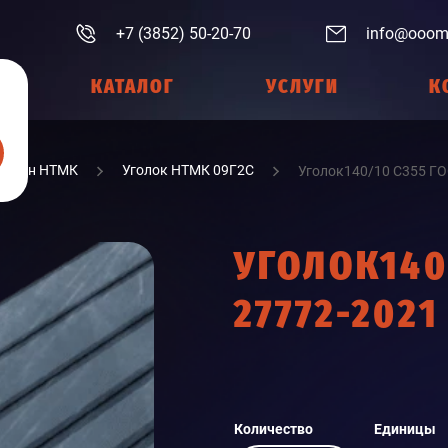
+7 (3852) 50-20-70
info@ooom
КАТАЛОГ
УСЛУГИ
К
Фасон НТМК
Уголок НТМК 09Г2С
Уголок140/10 С355 ГО
УГОЛОК140
27772-2021
Количество
Единицы