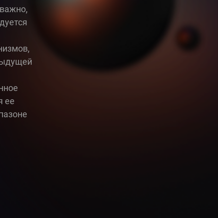
оважно,
дуется
низмов,
едыдущей
нное
я ее
пазоне