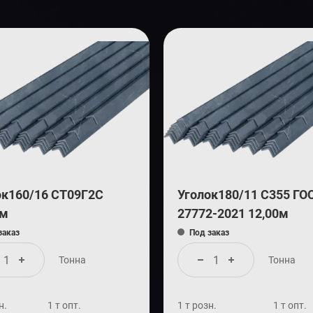
ок160/16 СТ09Г2С
Уголок180/11 С355 ГО
0м
27772-2021 12,00м
заказ
Под заказ
Тонна
Тонна
н.
1 т опт.
1 т розн.
1 т опт.