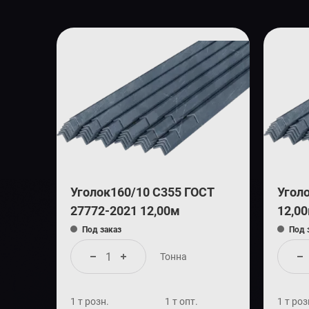
Уголок160/10 С355 ГОСТ
Угол
27772-2021 12,00м
12,0
Под заказ
Под 
Тонна
1 т розн.
1 т опт.
1 т роз