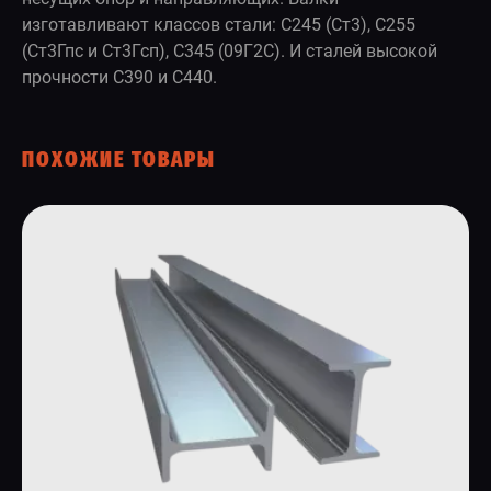
изготавливают классов стали: С245 (Ст3), С255
(Ст3Гпс и Ст3Гсп), С345 (09Г2С). И сталей высокой
прочности С390 и С440.
ПОХОЖИЕ ТОВАРЫ