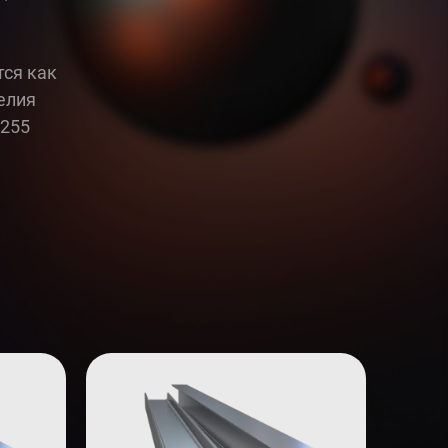
тся как
елия
С255