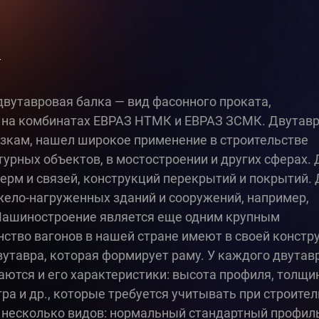
и
вутавровая балка — вид фасонного проката,
 на комбинатах ЕВРАЗ НТМК и ЕВРАЗ ЗСМК. Двутав
зкам, нашел широкое применение в строительстве
рных объектов, в мостостроении и других сферах. 
ферм и связей, конструкций перекрытий и покрытий.
жело-нагруженных зданий и сооружений, например,
Машиностроение является еще одним крупным
ство вагонов в нашей стране имеют в своей констр
утавра, которая формирует раму. У каждого двутав
чаются и его характеристики: высота профиля, толщи
тра и др., которые требуется учитывать при строите
 несколько видов: нормальный стандартный профиль