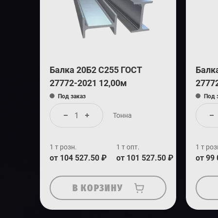
Балка 20Б2 С255 ГОСТ
Балк
27772-2021 12,00м
2777
Под заказ
Под 
Тонна
1 т розн.
1 т опт.
1 т роз
от 104 527.50 ₽
от 101 527.50 ₽
от 99
В КОРЗИНУ