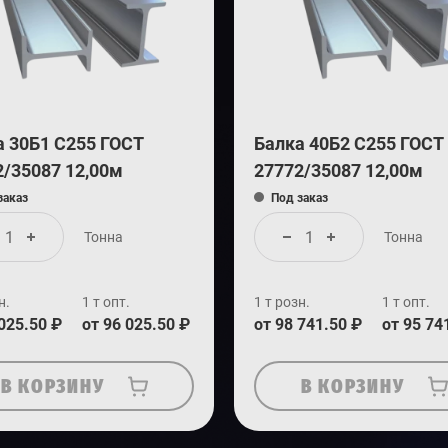
а 30Б1 С255 ГОСТ
Балка 40Б2 С255 ГОСТ
2/35087 12,00м
27772/35087 12,00м
заказ
Под заказ
Тонна
Тонна
н.
1 т опт.
1 т розн.
1 т опт.
 025.50 ₽
от 96 025.50 ₽
от 98 741.50 ₽
от 95 74
В КОРЗИНУ
В КОРЗИНУ