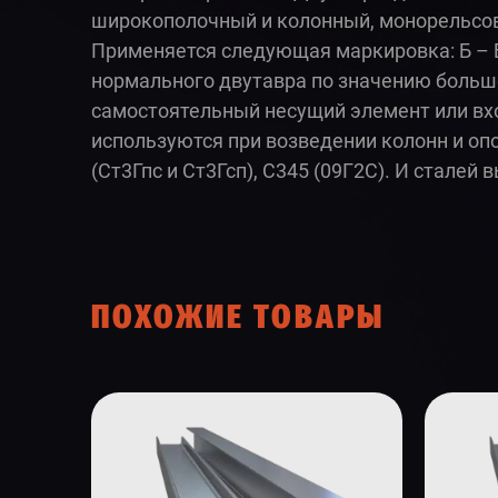
широкополочный и колонный, монорельсов
Применяется следующая маркировка: Б –
нормального двутавра по значению больше
самостоятельный несущий элемент или вхо
используются при возведении колонн и опо
(Ст3Гпс и Ст3Гсп), С345 (09Г2С). И сталей
ПОХОЖИЕ ТОВАРЫ