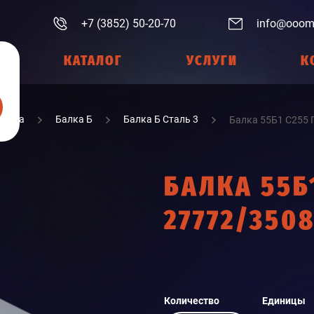
+7 (3852) 50-20-70
info@ooom
КАТАЛОГ
УСЛУГИ
К
Балка
Балка Б
Балка Б Сталь 3
Балка 55Б1 С255 
БАЛКА 55Б
27772/3508
Количество
Единицы