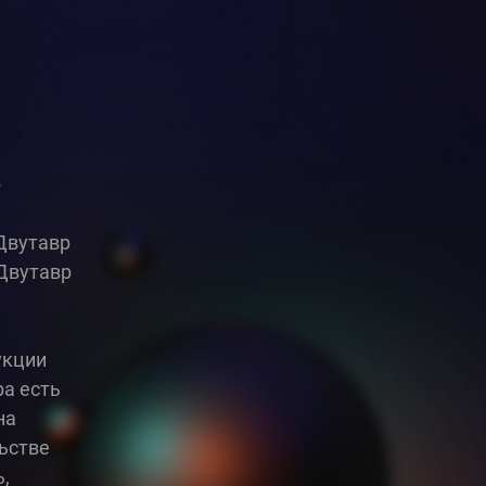
р
Двутавр
 Двутавр
укции
ра есть
на
льстве
,