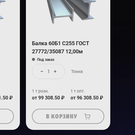
Балка 60Б1 С255 ГОСТ
27772/35087 12,00м
Под заказ
Тонна
1 т розн.
1 т опт.
1.50 ₽
от 99 308.50 ₽
от 96 308.50 ₽
В КОРЗИНУ