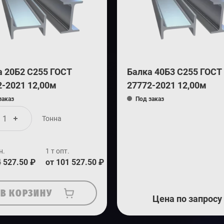
а 20Б2 С255 ГОСТ
Балка 40Б3 С255 ГОСТ
2-2021 12,00м
27772-2021 12,00м
заказ
Под заказ
Тонна
н.
1 т опт.
4 527.50 ₽
от 101 527.50 ₽
В КОРЗИНУ
Цена по запросу