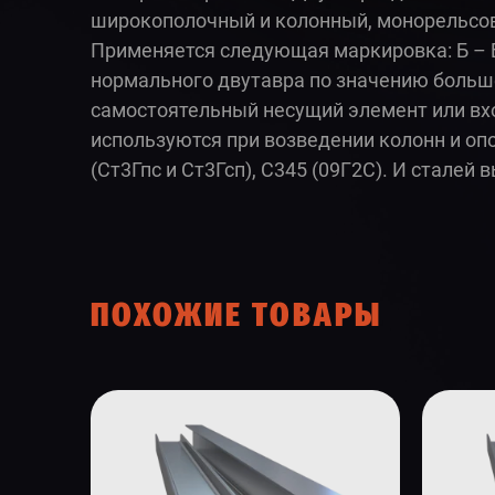
широкополочный и колонный, монорельсов
Применяется следующая маркировка: Б –
нормального двутавра по значению больше
самостоятельный несущий элемент или вхо
используются при возведении колонн и опо
(Ст3Гпс и Ст3Гсп), С345 (09Г2С). И сталей
ПОХОЖИЕ ТОВАРЫ