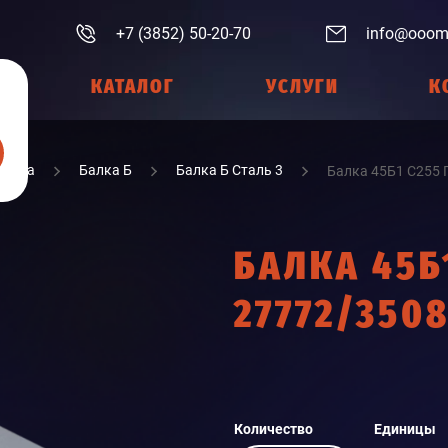
+7 (3852) 50-20-70
info@ooom
КАТАЛОГ
УСЛУГИ
К
Балка
Балка Б
Балка Б Сталь 3
Балка 45Б1 С255 
БАЛКА 45Б
27772/3508
Количество
Единицы