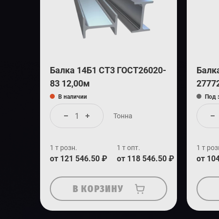
Балка 14Б1 СТ3 ГОСТ26020-
Балк
83 12,00м
2777
В наличии
Под 
Тонна
1 т розн.
1 т опт.
1 т роз
от 121 546.50 ₽
от 118 546.50 ₽
от 10
В КОРЗИНУ