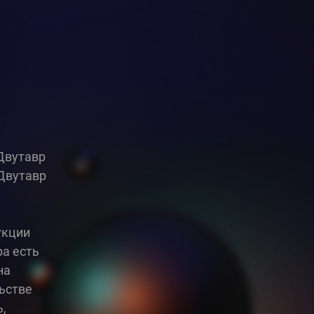
р
Двутавр
 Двутавр
укции
ра есть
на
льстве
,