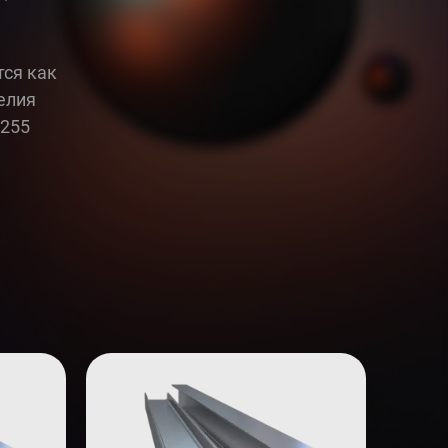
тся как
елия
С255