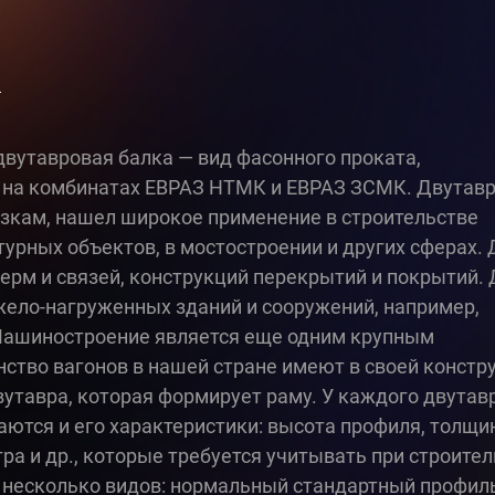
и
вутавровая балка — вид фасонного проката,
 на комбинатах ЕВРАЗ НТМК и ЕВРАЗ ЗСМК. Двутав
зкам, нашел широкое применение в строительстве
рных объектов, в мостостроении и других сферах. 
ферм и связей, конструкций перекрытий и покрытий.
жело-нагруженных зданий и сооружений, например,
Машиностроение является еще одним крупным
ство вагонов в нашей стране имеют в своей констр
утавра, которая формирует раму. У каждого двутав
чаются и его характеристики: высота профиля, толщи
тра и др., которые требуется учитывать при строите
 несколько видов: нормальный стандартный профиль