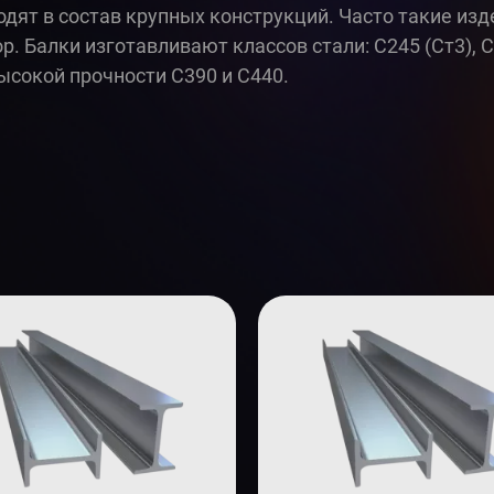
дят в состав крупных конструкций. Часто такие изд
р. Балки изготавливают классов стали: С245 (Ст3), 
 высокой прочности С390 и С440.