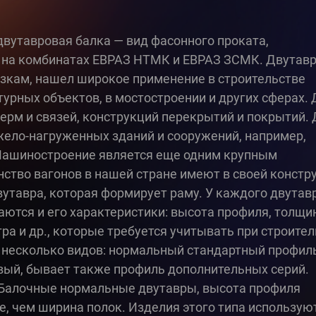
вутавровая балка — вид фасонного проката,
 на комбинатах ЕВРАЗ НТМК и ЕВРАЗ ЗСМК. Двутав
зкам, нашел широкое применение в строительстве
рных объектов, в мостостроении и других сферах. 
ферм и связей, конструкций перекрытий и покрытий.
жело-нагруженных зданий и сооружений, например,
Машиностроение является еще одним крупным
ство вагонов в нашей стране имеют в своей констр
утавра, которая формирует раму. У каждого двутав
чаются и его характеристики: высота профиля, толщи
тра и др., которые требуется учитывать при строите
 несколько видов: нормальный стандартный профиль
ый, бывает также профиль дополнительных серий.
 Балочные нормальные двутавры, высота профиля
, чем ширина полок. Изделия этого типа использую