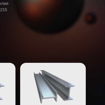
елия
С255