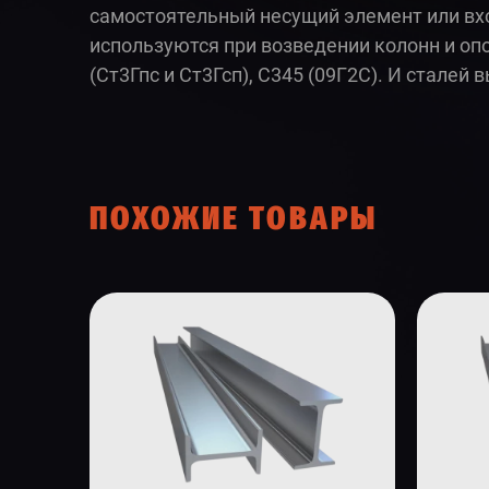
самостоятельный несущий элемент или вхо
используются при возведении колонн и опо
(Ст3Гпс и Ст3Гсп), С345 (09Г2С). И сталей
ПОХОЖИЕ ТОВАРЫ