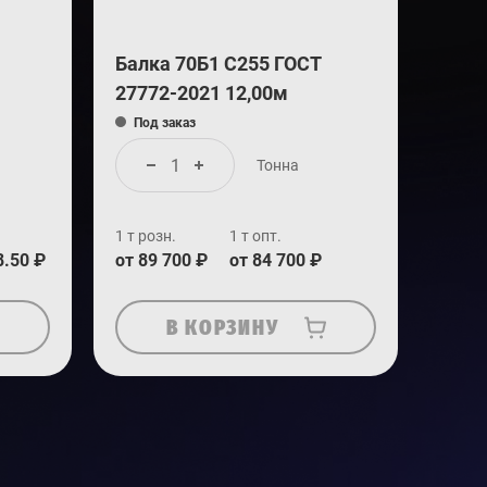
Балка 70Б1 С255 ГОСТ
27772-2021 12,00м
Под заказ
Тонна
1 т розн.
1 т опт.
8.50 ₽
от 89 700 ₽
от 84 700 ₽
В КОРЗИНУ