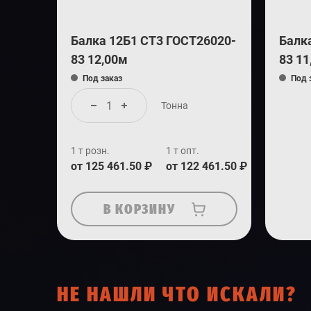
Балка 12Б1 СТ3 ГОСТ26020-
Балк
83 12,00м
83 11
Под заказ
Под 
Тонна
1 т розн.
1 т опт.
от 125 461.50 ₽
от 122 461.50 ₽
В КОРЗИНУ
НЕ НАШЛИ ЧТО ИСКАЛИ?