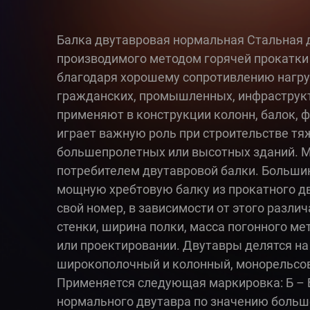
Балка двутавровая нормальная Стальная д
производимого методом горячей прокатки
благодаря хорошему сопротивлению нагру
гражданских, промышленных, инфраструкту
применяют в конструкции колонн, балок, 
играет важную роль при строительстве тя
большепролетных или высотных зданий. 
потребителем двутавровой балки. Большин
мощную хребтовую балку из прокатного дв
свой номер, в зависимости от этого разли
стенки, ширина полки, масса погонного ме
или проектировании. Двутавры делятся на
широкополочный и колонный, монорельсов
Применяется следующая маркировка: Б –
нормального двутавра по значению больше