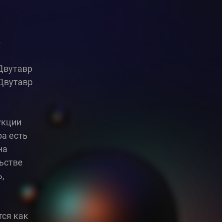
р
Двутавр
 Двутавр
укции
ра есть
на
льстве
,
тся как