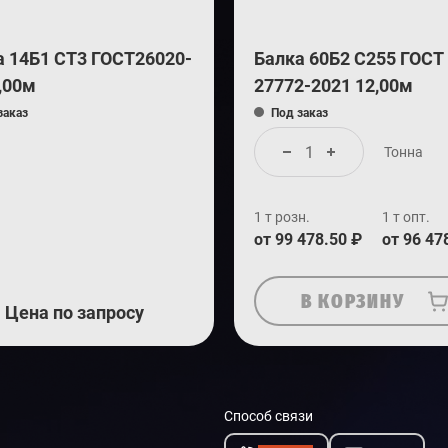
а 14Б1 СТ3 ГОСТ26020-
Балка 60Б2 С255 ГОСТ
,00м
27772-2021 12,00м
заказ
Под заказ
Тонна
1 т розн.
1 т опт.
от 99 478.50 ₽
от 96 47
В КОРЗИНУ
Цена по запросу
Способ связи