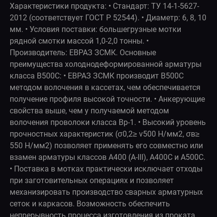
Характеристики продукта: • Стандарт: ТУ 14-1-5627-
2012 (соответствует ГОСТ Р 52544). • Диаметр: 6, 8, 10
мм. • Условия поставки: большегрузные мотки
рядной смотки массой 1,0-2,0 тонны. •
Производитель: ЕВРАЗ ЗСМК. Основные
преимущества холоднодеформированной арматуры
класса В500С: • ЕВРАЗ ЗСМК производит В500С
методом волочения в кассетах, чем обеспечивается
получение профиля высокой точности. • Анкерующие
свойства выше, чем у получаемой методом
волочения проволоки класса Вр-1. • Высокий уровень
прочностных характеристик (σ0,2≥ v500 Н/мм2, σв≥
550 Н/мм2) позволяет применять его совместно или
взамен арматуры классов А400 (А-III), А400С и А500С.
• Поставка в мотках практически исключает отходы
при заготовительных операциях и позволяет
механизировать производство сварных арматурных
сеток и каркасов. Возможность обеспечить
непрерывность процесса изготовления из проката