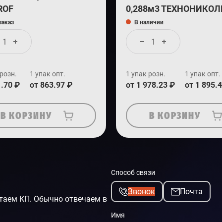
ROF
0,288м3 ТЕХНОНИКОЛ
заказ
В наличии
 розн.
1 упак опт.
1 упак розн.
1 упак опт.
1.70 ₽
от 863.97 ₽
от 1 978.23 ₽
от 1 895.
В КОРЗИНУ
В КОРЗИНУ
Способ связи
Звонок
Почта
таем КП. Обычно отвечаем в
Имя