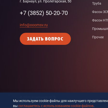
г. Барнаул, ул. Пролетарская, 50
Труба
+7 (3852) 50-20-70
Фасон З
Фасон Н
info@ooomsv.ru
Промышле
Прочее
ЗАДАТЬ ВОПРОС
© 2026 Компания MCB
Мы используем cookie-файлы для наилучшего представлени
вы
соглашаетесь с использованием cookie-файлов
.