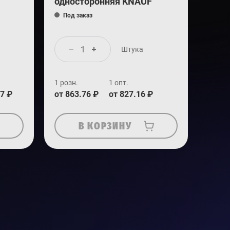
односторонняя KNAUF
Под заказ
Штука
1 розн.
1 опт.
97 ₽
от 863.76 ₽
от 827.16 ₽
В КОРЗИНУ