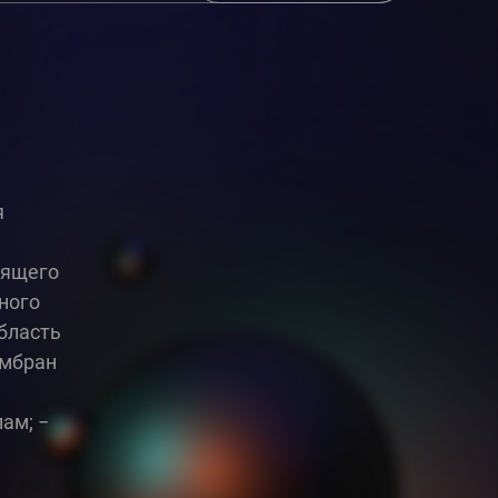
я
оящего
ного
бласть
ембран
ам; −