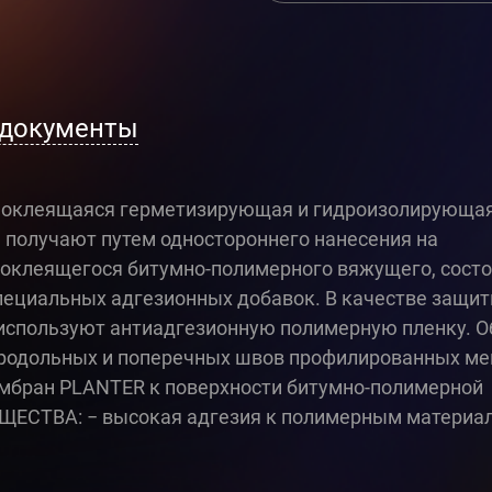
 документы
моклеящаяся герметизирующая и гидроизолирующа
получают путем одностороннего нанесения на
моклеящегося битумно-полимерного вяжущего, сост
пециальных адгезионных добавок. В качестве защит
 используют антиадгезионную полимерную пленку. О
продольных и поперечных швов профилированных м
мбран PLANTER к поверхности битумно-полимерной
СТВА: − высокая адгезия к полимерным материал