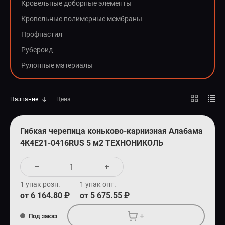
Кровельные доборные элементы
СПЕЦПРЕДЛОЖЕНИЕ
Кровельные полимерные мембраны
Профнастил
Рубероид
Рулонные материалы
Название
Цена
Гибкая черепица коньково-карнизная Алабама
4К4Е21-0416RUS 5 м2 ТЕХНОНИКОЛЬ
1 упак розн.
1 упак опт.
от 6 164.80 ₽
от 5 675.55 ₽
+
Под заказ